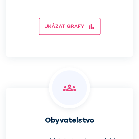
bar_chart
UKÁZAT GRAFY
groups
Obyvatelstvo