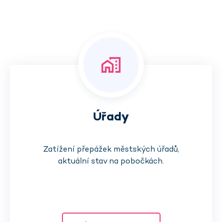
maps_home_work
Úřady
Zatížení přepážek městských úřadů,
aktuální stav na pobočkách.