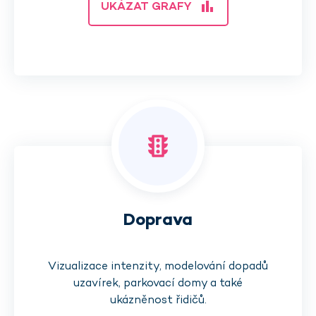
bar_chart
UKÁZAT GRAFY
traffic
Doprava
Vizualizace intenzity, modelování dopadů
uzavírek, parkovací domy a také
ukázněnost řidičů.