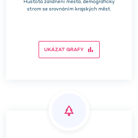
Hustota zalidnění města, demografický
strom se srovnáním krajských měst.
bar_chart
UKÁZAT GRAFY
park