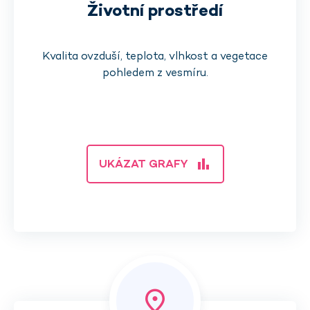
Životní prostředí
Kvalita ovzduší, teplota, vlhkost a vegetace
pohledem z vesmíru.
bar_chart
UKÁZAT GRAFY
place